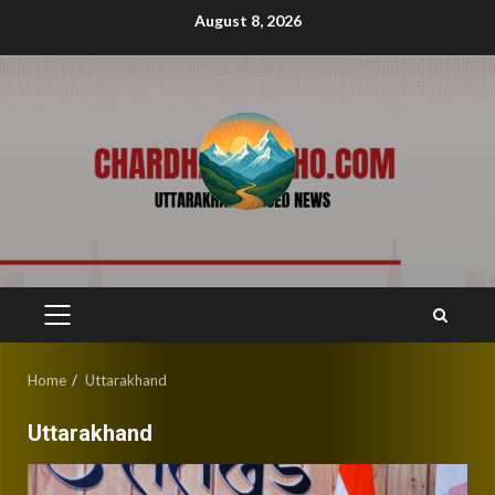
Skip
August 8, 2026
to
content
PRIMARY
MENU
Home
Uttarakhand
Uttarakhand