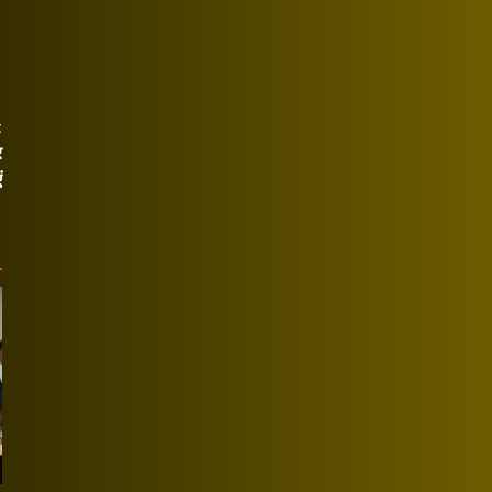
t
र
ं