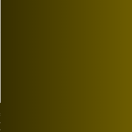
t
,
,