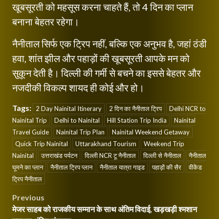
खूबसूरती को महसूस करना चाहते हैं, तो 4 दिन का प्लान
बनाना बेहतर रहेगा।
नैनीताल सिर्फ एक ट्रिप नहीं, बल्कि एक अनुभव है, जहां ठंडी
हवा, शांत झील और पहाड़ों की खूबसूरती आपके मन को
सुकून देती है। दिल्ली की गर्मी से बचने का इससे बेहतर और
नजदीकी विकल्प शायद ही कोई और हो।
Tags:
2 Day Nainital Itinerary
2 दिन का नैनीताल ट्रिप
Delhi NCR to
Nainital Trip
Delhi to Nainital
Hill Station Trip India
Nainital
Travel Guide
Nainital Trip Plan
Nainital Weekend Getaway
Quick Trip Nainital
Uttarakhand Tourism
Weekend Trip
Nainital
उत्तराखंड पर्यटन
दिल्ली NCR टू नैनीताल
दिल्ली से नैनीताल
नैनीताल
घूमने का प्लान
नैनीताल ट्रिप प्लान
नैनीताल यात्रा गाइड
पहाड़ों की सैर
वीकेंड
ट्रिप नैनीताल
Post
Previous
मेजर साहब को राजकीय सम्मान के साथ अंतिम विदाई, खड़खड़ी श्मशान