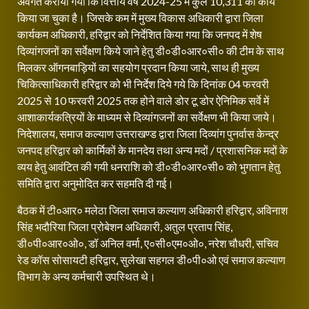
अवगत कराया गया कि वित्तीय वर्ष 2024-25 में कुल 10,311 का कार्य
किया जा चुका है। जिसके कम में मुख्य विकास अधिकारी द्वारा जिला
कार्यकम अधिकारी, हरिद्वार को निर्देशित किया गया कि जनपद में शेष
दिव्यांगजनों का सर्वेक्षण किये जाने हेतु डी०डी०आर०सी० की टीम के साथ
मिलकर ऑगनबाड़ियों का सहयोग प्रदान किया जाये, साथ ही मुख्य
चिकित्साधिकारी हरिद्वार को भी निर्देश दिये गये कि दिनांक 04 फरवरी
2025 से 10 फरवरी 2025 तक होने वाले डोर टू डोर ऐनिमिक सर्वे में
आशाकार्यकत्रियों के माध्यम से दिव्यांगजनों का सर्वेक्षण भी किया जाये।
निदेशालय, समाज कल्याण उत्तराखण्ड द्वारा जिला दिव्यांग पुनर्वास केन्द्र
जनपद हरिद्वार को कार्मिकों के मानदेय तथा अन्य मदों / प्रशासनिक मदों के
व्यय हेतु आवंटित की गयी धनराशि को डी०डी०आर०सी० को भुगतान हेतु
समिति द्वारा अनुमोदित कर सहमति दी गई।
बैठक में टी०आर० मलेठा जिला समाज कल्याण अधिकारी हरिद्वार, अविनाश
सिंह भदौरिया जिला प्रोबेशन अधिकारी, अतुल प्रताप सिंह,
डी०पी०आर०ओ०, डॉ अनिल वर्मा, ए०सी०एम०ओ०, नरेश चौधरी, सचिव
रेड कॉस सोसायटी हरिद्वार, सुलेखा सहगल डी०पी०ओ एवं समाज कल्याण
विभाग के अन्य कर्मचारी उपस्थित थे।