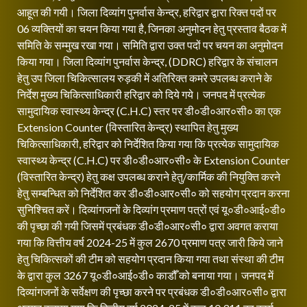
आहूत की गयी। जिला दिव्यांग पुनर्वास केन्द्र, हरिद्वार द्वारा रिक्त पदों पर
06 व्यक्तियों का चयन किया गया है, जिनका अनुमोदन हेतु प्रस्ताव बैठक में
समिति के सम्मुख रखा गया। समिति द्वारा उक्त पदों पर चयन का अनुमोदन
किया गया। जिला दिव्यांग पुनर्वास केन्द्र, (DDRC) हरिद्वार के संचालन
हेतु उप जिला चिकित्सालय रुड़की में अतिरिक्त कमरे उपलब्ध कराने के
निर्देश मुख्य चिकित्साधिकारी हरिद्वार को दिये गये। जनपद में प्रत्येक
सामुदायिक स्वास्थ्य केन्द्र (C.H.C) स्तर पर डी०डी०आर०सी० का एक
Extension Counter (विस्तारित केन्द्र) स्थापित हेतु मुख्य
चिकित्साधिकारी, हरिद्वार को निर्देशित किया गया कि प्रत्येक सामुदायिक
स्वास्थ्य केन्द्र (C.H.C) पर डी०डी०आर०सी० के Extension Counter
(विस्तारित केन्द्र) हेतु कक्ष उपलब्ध कराने हेतु/कार्मिक की नियुक्ति करने
हेतु सम्बन्धित को निर्देशित कर डी०डी०आर०सी० को सहयोग प्रदान करना
सुनिश्चित करें। दिव्यांगजनों के दिव्यांग प्रमाण पत्रों एवं यू०डी०आई०डी०
की पृच्छा की गयी जिसमें प्रबंधक डी०डी०आर०सी० द्वारा अवगत कराया
गया कि वित्तीय वर्ष 2024-25 में कुल 2670 प्रमाण पत्र जारी किये जाने
हेतु चिकित्सकों की टीम को सहयोग प्रदान किया गया तथा संस्था की टीम
के द्वारा कुल 3267 यू०डी०आई०डी० काडौँ को बनाया गया। जनपद में
दिव्यांगजनों के सर्वेक्षण की पृच्छा करने पर प्रबंधक डी०डी०आर०सी० द्वारा