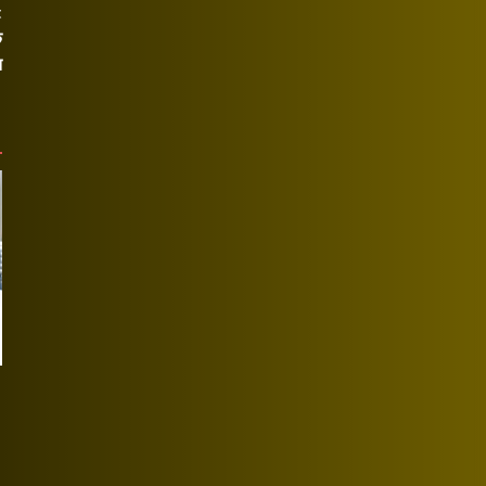
t
े
त