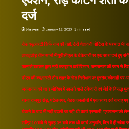
एक्शन, रोड़ कटिंग शर्तों क
दर्ज
bhavyaar
January 12, 2025
1 min read
रोड क्यूआरटी सिर्फ नाम की नही, ढेरों चेतावनी नोटिस के पश्चात भी नह
ताबड़तोड़ तीन थानों में यूपीसीएल के ठेकेदारों पर एक साथ दर्ज हुए संगी
जान से बढकर कुछ नही मजबूर न करें विभाग, जनमानस की जान से खिल
डीएम की क्यूआरटी टीम शहर के रोड़ निरीक्षण पर मुस्तैद,कोताही पर अ
जनमानस की जान जोखिम में डालने वाले ठेकेदारों एवं जेई के विरूद्ध मुक
थाना राजपुर रोड़, पटेलनगर, नेहरू कालोनी में एक साथ दर्ज कराए गए 
चेताने के बाद भी नही बदली जा रही थी कार्य प्रणाली, प्रशासन को ल
रात्रि 10 बजे से सुबह 05 बजे तक थी कार्य अनुमति, दिन में ही खोदा ज