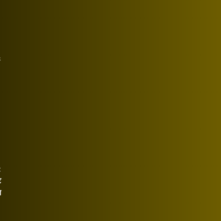
य
t
ि
न