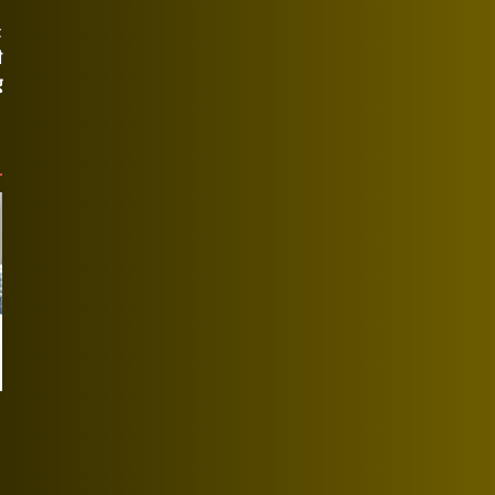
t
ी
ए