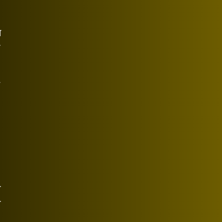
म
ा
ी
ा