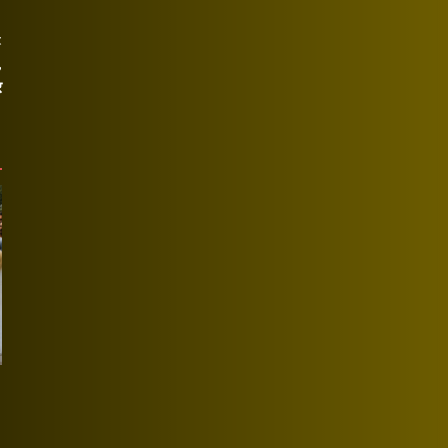
t
,
र