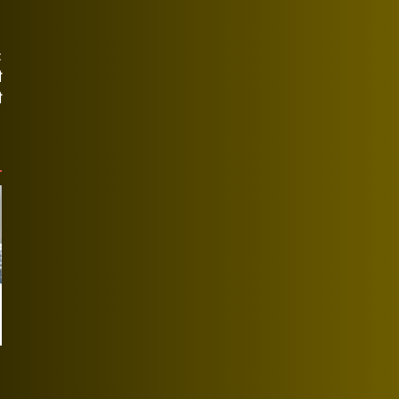
t
ी
ी