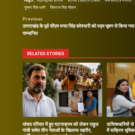
Apnapan Book
Book Launch Delhi
Narendra Modi
पुष्कर सिंह धामी
शिवराज सिंह चौहान
Post
Previous
उत्तराखंड के पूर्व सीएम भगत सिंह कोश्यारी को पद्म भूषण से किया गया
navigation
सम्मानित
RELATED STORIES
संसद परिसर में हुए घटनाक्रम को लेकर राहुल
दायित्वधारियों स
गांधी समेत तीन नेताओं के खिलाफ तहरीर,
में सक्रिय भूमिक