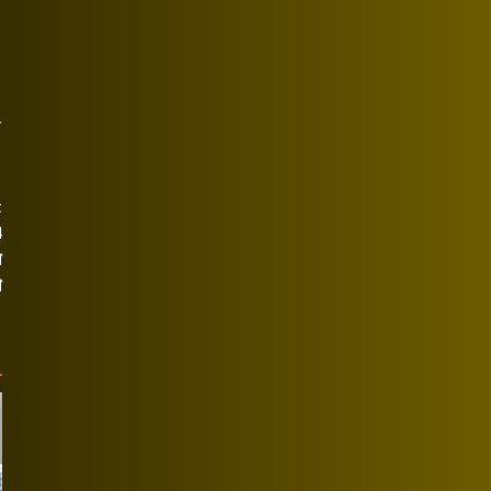
ि
t
4
ल
े