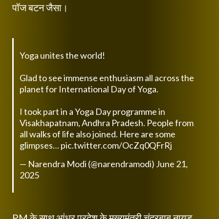
पॉज बटन जैसा।
Yoga unites the world!
Glad to see immense enthusiasm all across the
planet for International Day of Yoga.
I took part in a Yoga Day programme in
Visakhapatnam, Andhra Pradesh. People from
all walks of life also joined. Here are some
glimpses…
pic.twitter.com/OcZq0QFrRj
— Narendra Modi (@narendramodi)
June 21,
2025
PM के साथ आंध्र प्रदेश के मुख्यमंत्री चंद्रबाबू नायडू