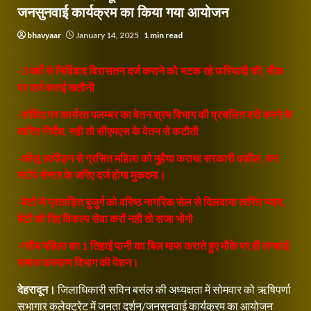
जनसुनवाई कार्यक्रम का किया गया आयोजन
bhavyaar
January 14, 2025
1 min read
-3 वर्षो से निर्विवाद विरासतन दर्ज कराने को भटक रहे फरियादी की, मौेक
पर दर्ज कराई खतौनी
-सविंदा पर कार्यरत पलम्बर का वेतन श्रम विभाग की प्रचलित दरों करने के
त्वरित निर्देश, नही तो सीएमएस के वेतन से कटौती
-घरेलू उत्पीड़न से ग्रसित महिला को मुहैया कराया सरकारी वकील, वन
स्टॉप सेन्टर के जरिए दर्ज होगा मुकदमा।
-बेटों से प्रताड़ित बुजुर्ग को वरिष्ठ नागरिक सेल से दिलवाया त्वरित न्याय,
बेटों को दिए विकल्प सेवा करों नही तो सजा भोगो
-गरीब महिला का 1 तिहाई पानी का बिल माफ कराते हुए मौके पर ही लगवाई
समाज कल्याण विभाग की पेंशन।
देहरादून।
जिलाधिकारी सविन बसंल की अध्यक्षता में सोमवार को ऋषिपर्णा
सभागार कलेक्ट्रेट में जनता दर्शन/जनसुनवाई कार्यक्रम का आयोजन