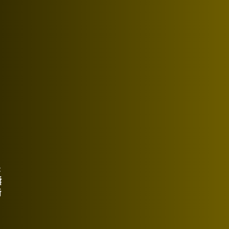
t
ई
ा