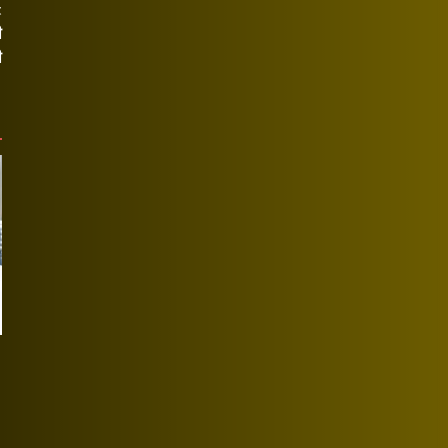
t
ी
ी