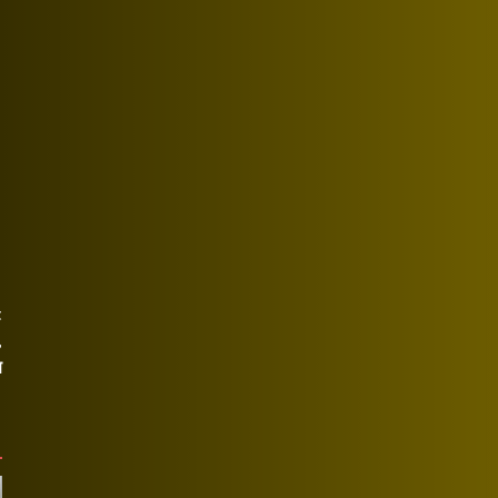
t
,
ण