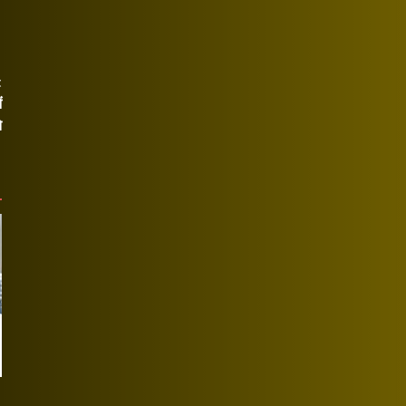
t
ं
े