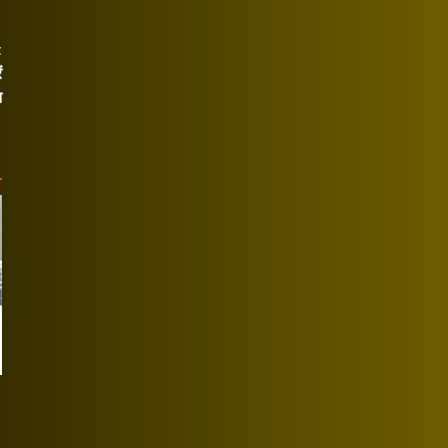
t
ं
न