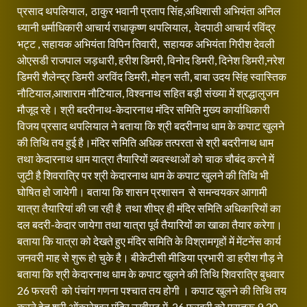
प्रसाद थपलियाल, ठाकुर भवानी प्रताप सिंह,अधिशासी अभियंता अनिल
ध्यानी धर्माधिकारी आचार्य राधाकृष्ण थपलियाल, वेदपाठी आचार्य रविंद्र
भट्ट , सहायक अभियंता विपिन तिवारी, सहायक अभियंता गिरीश देवली
ओएसडी राजपाल जड़धारी, हरीश डिमरी, विनोद डिमरी, दिनेश डिमरी,नरेश
डिमरी शैलेन्द्र डिमरी अरविंद डिमरी, मोहन सती, बाबा उदय सिंह स्वास्तिक
नौटियाल,आशाराम नौटियाल, विश्वनाथ सहित बड़ी संख्या में श्रद्धालुजन
मौजूद रहे। श्री बदरीनाथ-केदारनाथ मंदिर समिति मुख्य कार्याधिकारी
विजय प्रसाद थपलियाल ने बताया कि श्री बदरीनाथ धाम के कपाट खुलने
की तिथि तय हुई है।मंदिर समिति अधिक तत्परता से श्री बदरीनाथ धाम
तथा केदारनाथ धाम यात्रा तैयारियों व्यवस्थाओं को चाक चौबंद करने में
जुटी है शिवरात्रि पर श्री केदारनाथ धाम के कपाट खुलने की तिथि भी
घोषित हो जायेगी। बताया कि शासन प्रशासन से समन्वयकर आगामी
यात्रा तैयारियां की जा रही है तथा शीघ्र ही मंदिर समिति अधिकारियों का
दल बदरी-केदार जायेगा तथा यात्रा पूर्व तैयारियों का खाका तैयार करेगा।
बताया कि यात्रा को देखते हुए मंदिर समिति के विश्रामगृहों में मेंटनेंस कार्य
जनवरी माह से शुरू हो चुके है। बीकेटीसी मीडिया प्रभारी डा हरीश गौड़ ने
बताया कि श्री केदारनाथ धाम के कपाट खुलने की तिथि शिवरात्रि बुधवार
26 फरवरी को पंचांग गणना पश्चात तय होगी । कपाट खुलने की तिथि तय
करने हेतु श्री ओंकारेश्वर मंदिर उखीमठ में 26 फरवरी को प्रातरू 9.30