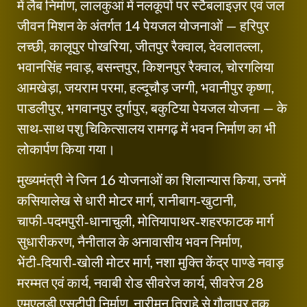
में लैब निर्माण, लालकुआं में नलकूपों पर स्टैबलाइज़र एवं जल
जीवन मिशन के अंतर्गत 14 पेयजल योजनाओं — हरिपुर
लच्छी, कालूपुर पोखरिया, जीतपुर रैक्वाल, देवलातल्ला,
भवानसिंह नवाड़, बसन्तपुर, किशनपुर रैक्वाल, चोरगलिया
आमखेड़ा, जयराम परमा, हल्दूचौड़ जग्गी, भवानीपुर कृष्णा,
पाडलीपुर, भगवानपुर दुर्गापुर, बकुटिया पेयजल योजना — के
साथ‑साथ पशु चिकित्सालय रामगढ़ में भवन निर्माण का भी
लोकार्पण किया गया।
मुख्यमंत्री ने जिन 16 योजनाओं का शिलान्यास किया, उनमें
कसियालेख से धारी मोटर मार्ग, रानीबाग‑खुटानी,
चाफी‑पदमपुरी‑धानाचुली, मोतियापाथर‑शहरफाटक मार्ग
सुधारीकरण, नैनीताल के अनावासीय भवन निर्माण,
भेंटी‑दियारी‑खोली मोटर मार्ग, नशा मुक्ति केंद्र पाण्डे नवाड़
मरम्मत एवं कार्य, नवाबी रोड सीवरेज कार्य, सीवरेज 28
एमएलडी एसटीपी निर्माण, नारीमन तिराहे से गौलापुर तक