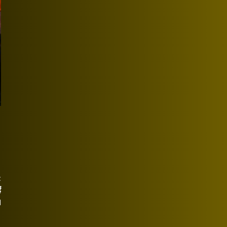
t
ं
M