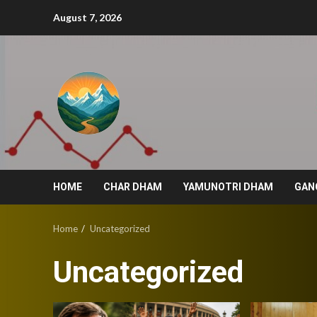
Skip
August 7, 2026
to
content
HOME
CHAR DHAM
YAMUNOTRI DHAM
GAN
Home
Uncategorized
Uncategorized