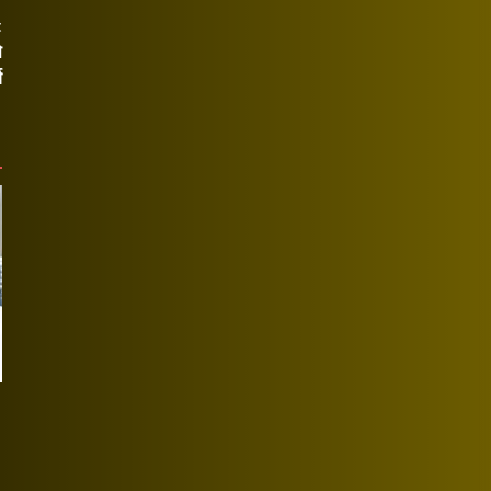
t
े
य