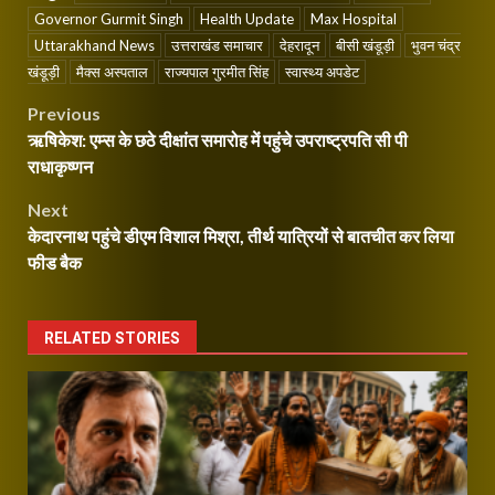
Governor Gurmit Singh
Health Update
Max Hospital
Uttarakhand News
उत्तराखंड समाचार
देहरादून
बीसी खंडूड़ी
भुवन चंद्र
खंडूड़ी
मैक्स अस्पताल
राज्यपाल गुरमीत सिंह
स्वास्थ्य अपडेट
Post
Previous
ऋषिकेश: एम्स के छठे दीक्षांत समारोह में पहुंचे उपराष्ट्रपति सी पी
navigation
राधाकृष्णन
Next
केदारनाथ पहुंचे डीएम विशाल मिश्रा, तीर्थ यात्रियों से बातचीत कर लिया
फीड बैक
RELATED STORIES