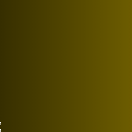
t
न
ग