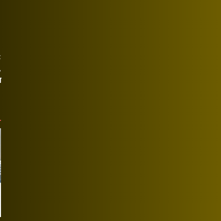
t
,
ज़