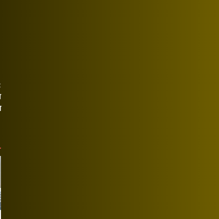
t
ा
त