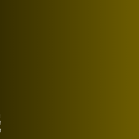
t
ी
त