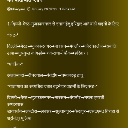
bhavyaar
January 28, 2025
1 min read
1-दिल्ली-मेरठ-मुजफ्फरनगर से स्नान हेतु हरिद्वार आने वाले वाहनों के लिए
*रूट-*
दिल्ली➡मेरठ➡मुजफ्फरनगर➡नारसन➡मंगलौर➡कोर कालेज➡ख्याति
ढाबा➡गुरूकुल कांगड़ी➡ शंकराचार्य चौक➡हरिद्वार।
*पार्किंग-*
अलकनन्दा➡दीनदयाल➡पंतद्वीप➡चमकादड़ टापू
*यातायात का अत्यधिक दबाव बढ़ने पर वाहनों के लिए रूट-*
दिल्ली➡मेरठ➡मुजफ्फरनगर➡नारसन➡मंगलौर➡नगला इमरती
अण्डरपास
डायवर्जन➡लण्ढौरा➡लक्सर➡सुल्तानपुर➡फेरूपुर➡एस0एम0 तिराहा से
श्रीयंत्र पुलिया