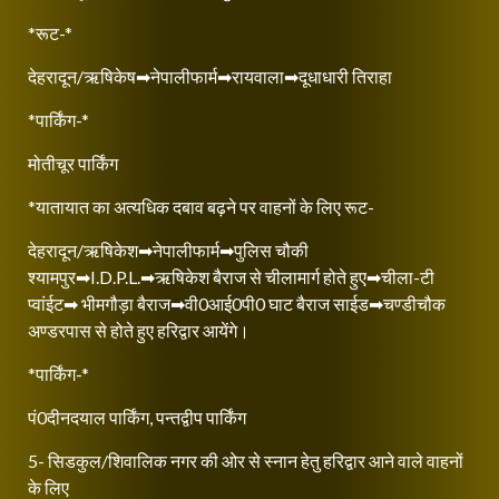
*रूट-*
देहरादून/ऋषिकेष➡नेपालीफार्म➡रायवाला➡दूधाधारी तिराहा
*पार्किंग-*
मोतीचूर पार्किंग
*यातायात का अत्यधिक दबाव बढ़ने पर वाहनों के लिए रूट-
देहरादून/ऋषिकेश➡नेपालीफार्म➡पुलिस चौकी
श्यामपुर➡I.D.P.L.➡ऋषिकेश बैराज से चीलामार्ग होते हुए➡चीला-टी
प्वांईट➡ भीमगौड़ा बैराज➡वी0आई0पी0 घाट बैराज साईड➡चण्डीचौक
अण्डरपास से होते हुए हरिद्वार आयेंगे।
*पार्किंग-*
पं0दीनदयाल पार्किंग, पन्तद्वीप पार्किंग
5- सिडकुल/शिवालिक नगर की ओर से स्नान हेतु हरिद्वार आने वाले वाहनों
के लिए