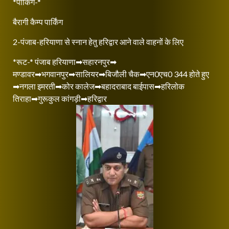
*पार्किंग-*
बैरागी कैम्प पार्किंग
2-पंजाब-हरियाणा से स्नान हेतु हरिद्वार आने वाले वाहनों के लिए
*रूट-* पंजाब हरियाणा➡सहारनपुर➡
मण्डावर➡भगवानपुर➡सालियर➡बिजौली चैक➡एन0एच0 344 होते हुए
➡नगला इमरती➡कोर कालेज➡बहादराबाद बाईपास➡हरिलोक
तिराहा➡गुरूकुल कांगड़ी➡हरिद्वार