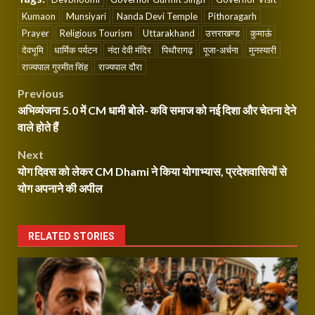
Kumaon
Munsiyari
Nanda Devi Temple
Pithoragarh
Prayer
Religious Tourism
Uttarakhand
उत्तराखण्ड
कुमाऊं
देवभूमि
धार्मिक पर्यटन
नंदा देवी मंदिर
पिथौरागढ़
पूजा-अर्चना
मुनस्यारी
राज्यपाल गुरमीत सिंह
राज्यपाल दौरा
Post
Previous
अभिव्यंजना 5.0 में CM धामी बोले- कवि समाज को नई दिशा और चेतना देने
navigation
वाले होते हैं
Next
योग दिवस को लेकर CM Dhami ने किया योगाभ्यास, प्रदेशवासियों से
योग अपनाने की अपील
RELATED STORIES