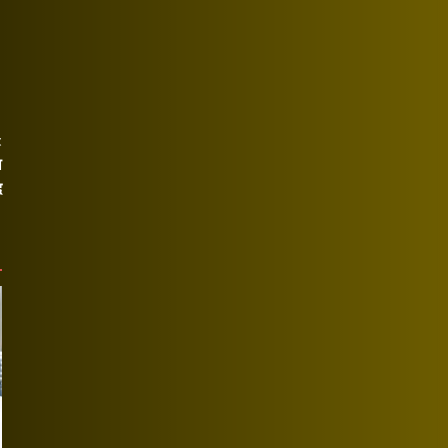
t
ा
द