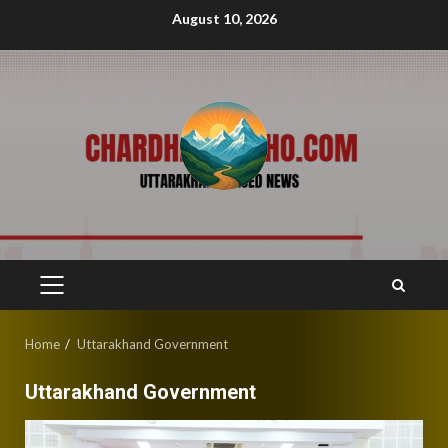
Skip
August 10, 2026
to
content
PRIMARY
MENU
Home
Uttarakhand Government
Uttarakhand Government